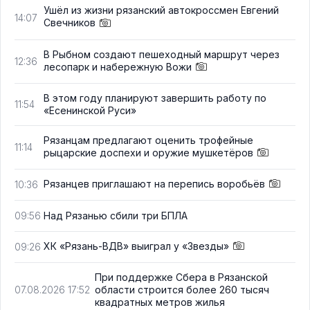
Ушёл из жизни рязанский автокроссмен Евгений
14:07
Свечников
В Рыбном создают пешеходный маршрут через
12:36
лесопарк и набережную Вожи
В этом году планируют завершить работу по
11:54
«Есенинской Руси»
Рязанцам предлагают оценить трофейные
11:14
рыцарские доспехи и оружие мушкетёров
Рязанцев приглашают на перепись воробьёв
10:36
Над Рязанью сбили три БПЛА
09:56
ХК «Рязань-ВДВ» выиграл у «Звезды»
09:26
При поддержке Сбера в Рязанской
области строится более 260 тысяч
07.08.2026 17:52
квадратных метров жилья