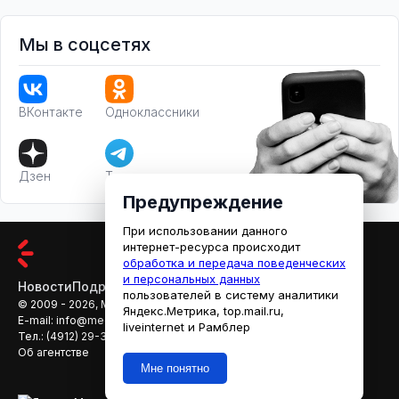
Мы в соцсетях
ВКонтакте
Одноклассники
Дзен
Телеграм
Предупреждение
При использовании данного
интернет-ресурса происходит
обработка и передача поведенческих
и персональных данных
Новости
Подробности
Афиша
Кино
пользователей в систему аналитики
© 2009 - 2026, МЕДИАРЯЗАНЬ
Яндекс.Метрика, top.mail.ru,
E-mail:
info@mediaryazan.ru
,
reklama@mediaryazan.ru
liveinternet и Рамблер
Тел.:
(4912) 29-33-66
Об агентстве
Мне понятно