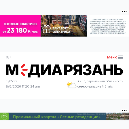
18+
Меню
суббота
+25°, переменная облачность
8/8/2026 11:20:24 am
северо-западный 3 м/с