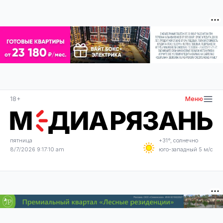
18+
Меню
пятница
+31°, солнечно
8/7/2026 9:17:11 am
юго-западный 5 м/с