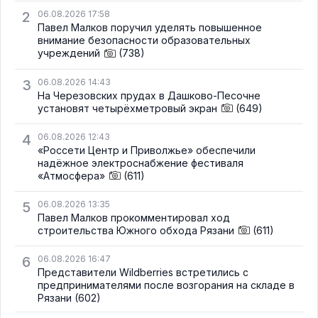
2
06.08.2026 17:58
Павел Малков поручил уделять повышенное
внимание безопасности образовательных
учреждений
(738)
3
06.08.2026 14:43
На Черезовских прудах в Дашково-Песочне
установят четырёхметровый экран
(649)
4
06.08.2026 12:43
«Россети Центр и Приволжье» обеспечили
надёжное электроснабжение фестиваля
«Атмосфера»
(611)
5
06.08.2026 13:35
Павел Малков прокомментировал ход
строительства Южного обхода Рязани
(611)
6
06.08.2026 16:47
Представители Wildberries встретились с
предпринимателями после возгорания на складе в
Рязани
(602)