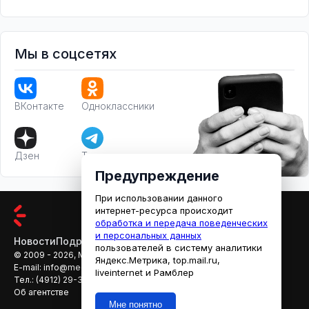
Мы в соцсетях
ВКонтакте
Одноклассники
Дзен
Телеграм
Предупреждение
При использовании данного
интернет-ресурса происходит
обработка и передача поведенческих
и персональных данных
Новости
Подробности
Афиша
Кино
пользователей в систему аналитики
© 2009 - 2026, МЕДИАРЯЗАНЬ
Яндекс.Метрика, top.mail.ru,
E-mail:
info@mediaryazan.ru
,
reklama@mediaryazan.ru
liveinternet и Рамблер
Тел.:
(4912) 29-33-66
Об агентстве
Мне понятно