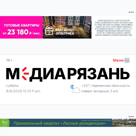
18+
Меню
суббота
+20°, переменная облачность
8/8/2026 12:01:11 am
северо-западный 3 м/с