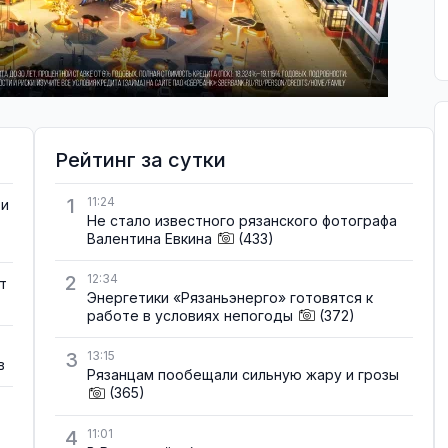
Рейтинг за сутки
1
11:24
ти
Не стало известного рязанского фотографа
Валентина Евкина
(433)
2
12:34
т
Энергетики «Рязаньэнерго» готовятся к
работе в условиях непогоды
(372)
3
13:15
в
Рязанцам пообещали сильную жару и грозы
(365)
4
11:01