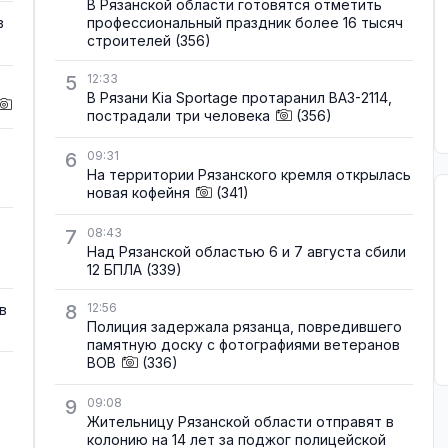
В Рязанской области готовятся отметить
профессиональный праздник более 16 тысяч
в
строителей
(356)
5
12:33
В Рязани Kia Sportage протаранил ВАЗ-2114,
пострадали три человека
(356)
6
09:31
На территории Рязанского кремля открылась
новая кофейня
(341)
7
08:43
Над Рязанской областью 6 и 7 августа сбили
12 БПЛА
(339)
8
12:56
в
Полиция задержала рязанца, повредившего
памятную доску с фотографиями ветеранов
ВОВ
(336)
9
09:08
Жительницу Рязанской области отправят в
колонию на 14 лет за поджог полицейской