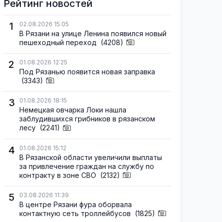
Рейтинг новостей
1
02.08.2026 15:05
В Рязани на улице Ленина появился новый
пешеходный переход
(4208)
2
01.08.2026 12:25
Под Рязанью появится новая заправка
(3343)
3
01.08.2026 18:15
Немецкая овчарка Локи нашла
заблудившихся грибников в рязанском
лесу
(2241)
4
01.08.2026 15:12
В Рязанской области увеличили выплаты
за привлечение граждан на службу по
контракту в зоне СВО
(2132)
5
03.08.2026 11:39
В центре Рязани фура оборвала
контактную сеть троллейбусов
(1825)