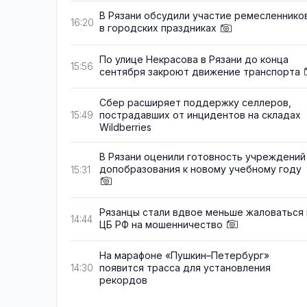
В Рязани обсудили участие ремесленнико
16:20
в городских праздниках
По улице Некрасова в Рязани до конца
15:56
сентября закроют движение транспорта
Сбер расширяет поддержку селлеров,
пострадавших от инцидентов на складах
15:49
Wildberries
В Рязани оценили готовность учреждений
допобразования к новому учебному году
15:31
Рязанцы стали вдвое меньше жаловаться 
14:44
ЦБ РФ на мошенничество
На марафоне «Пушкин–Петербург»
появится трасса для установления
14:30
рекордов