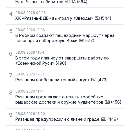
Над Рязанью сбили три БПЛА
(564)
4
08.08.2026 09:26
ХК «Рязань-ВДВ» выиграл у «Звезды»
(544)
5
08.08.2026 12:36
В Рыбном создают пешеходный маршрут через
лесопарк и набережную Вожи
(517)
6
08.08.2026 11:54
В этом году планируют завершить работу по
«Есенинской Руси»
(490)
7
08.08.2026 17:51
Рязанцам пообещали тёплый август
(473)
8
08.08.2026 11:14
Рязанцам предлагают оценить трофейные
рыцарские доспехи и оружие мушкетёров
(458)
9
08.08.2026 15:00
Рязанцев предупредили о ливне и граде
(449)