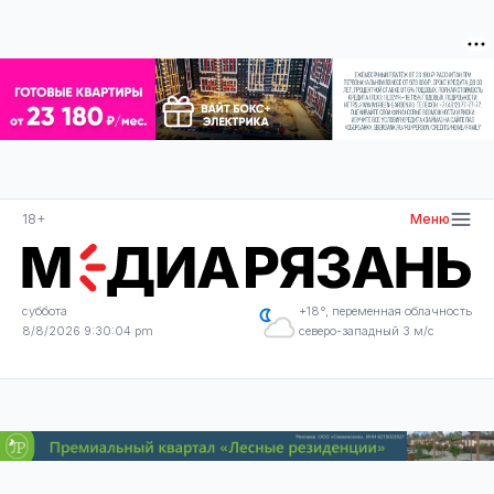
18+
Меню
суббота
+18°, переменная облачность
8/8/2026 9:30:05 pm
северо-западный 3 м/с