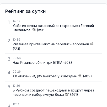
Рейтинг за сутки
1
14:07
Ушёл из жизни рязанский автокроссмен Евгений
Свечников
(898)
2
10:36
Рязанцев приглашают на перепись воробьёв
(551)
3
09:56
Над Рязанью сбили три БПЛА
(508)
4
09:26
ХК «Рязань-ВДВ» выиграл у «Звезды»
(489)
5
12:36
В Рыбном создают пешеходный маршрут через
лесопарк и набережную Вожи
(461)
6
11:54