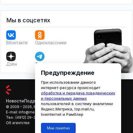
Мы в соцсетях
ВКонтакте
Одноклассники
Дзен
Телеграм
Предупреждение
При использовании данного
интернет-ресурса происходит
обработка и передача поведенческих
и персональных данных
Новости
Подробности
Афиша
Кино
пользователей в систему аналитики
© 2009 - 2026, МЕДИАРЯЗАНЬ
Яндекс.Метрика, top.mail.ru,
E-mail:
info@mediaryazan.ru
,
reklama@mediaryazan.ru
liveinternet и Рамблер
Тел.:
(4912) 29-33-66
Об агентстве
Мне понятно