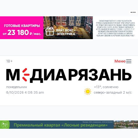
18+
Меню
понедельник
+13°, солнечно
8/10/2026 4:08:35 am
северо-западный 2 м/с