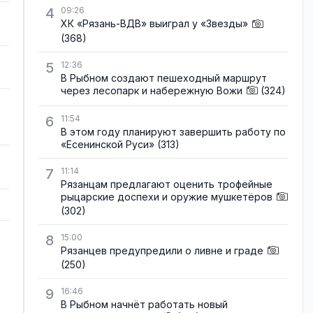
4
09:26
ХК «Рязань-ВДВ» выиграл у «Звезды»
(368)
5
12:36
В Рыбном создают пешеходный маршрут
через лесопарк и набережную Вожи
(324)
6
11:54
В этом году планируют завершить работу по
«Есенинской Руси»
(313)
7
11:14
Рязанцам предлагают оценить трофейные
рыцарские доспехи и оружие мушкетёров
(302)
8
15:00
Рязанцев предупредили о ливне и граде
(250)
9
16:46
В Рыбном начнёт работать новый