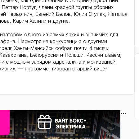
ртсмены, как единственный в истории двукратный
Петтер Нортуг, члены красной группы сборных
ей Червоткин, Евгений Белов, Юлия Ступак, Наталья
ова, Карим Халили и другие.
изатором одного из самых ярких и значимых для
афона. Несмотря на конкуренцию с другими
апреля Ханты-Мансийск собрал почти 4 тысячи
 Казахстана, Белоруссии и Польши. Рассчитываем,
или с мощным зарядом адреналина и мотивацией
жизни», — прокомментировал старший вице-