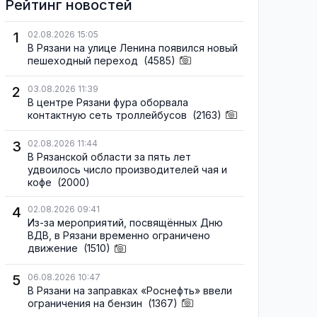
Рейтинг новостей
1
02.08.2026 15:05
В Рязани на улице Ленина появился новый
пешеходный переход
(4585)
2
03.08.2026 11:39
В центре Рязани фура оборвала
контактную сеть троллейбусов
(2163)
3
02.08.2026 11:44
В Рязанской области за пять лет
удвоилось число производителей чая и
кофе
(2000)
4
02.08.2026 09:41
Из-за мероприятий, посвящённых Дню
ВДВ, в Рязани временно ограничено
движение
(1510)
5
06.08.2026 10:47
В Рязани на заправках «Роснефть» ввели
ограничения на бензин
(1367)