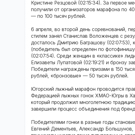
Кристине Резцовой (02:15:34). За первое м
получили от организаторов марафона по 400
— по 100 тысяч рублей.
6 апреля, во второй день соревнований, п
стилем занял Станислав Воложенцев с резу
досталось Дмитрию Баграшову (02:07:53), 
(победитель был определен по фотофинишу)
(02:07:54). Среди женщин в «классике» лиди
Елизаветы Лупатовой (02:19:21) и бронзу за
Победители награждены призами в 150 тыся
рублей, «бронзовые» — 50 тысяч рублей.
Югорский лыжный марафон проводится пра
Федерацией лыжных гонок ХМАО-Югры в Хант
который продолжил многолетнюю традицию 
завершили процесс объединения под бренд
Победителями гонки в разные годы станови
Евгений Дементьев, Александр Большунов, 