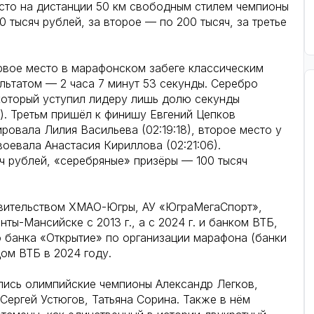
есто на дистанции 50 км свободным стилем чемпионы
 тысяч рублей, за второе — по 200 тысяч, за третье
ервое место в марафонском забеге классическим
льтатом — 2 часа 7 минут 53 секунды. Серебро
который уступил лидеру лишь долю секунды
. Третьм пришёл к финишу Евгений Цепков
ровала Лилия Васильева (02:19:18), второе место у
воевала Анастасия Кириллова (02:21:06).
ч рублей, «серебряные» призёры — 100 тысяч
вительством ХМАО-Югры, АУ «ЮграМегаСпорт»,
ы-Мансийске с 2013 г., а с 2024 г. и банком ВТБ,
банка «Открытие» по организации марафона (банки
ом ВТБ в 2024 году.
лись олимпийские чемпионы Александр Легков,
Сергей Устюгов, Татьяна Сорина. Также в нём