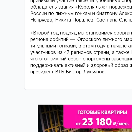
принимали участие такие титулованные спо
обладатель звания «Короля лыж» норвежец 
России по лыжным гонкам и биатлону Алекс
Непряева, Никита Поршнев, Светлана Слепц
«Второй год подряд мы становимся соорган
региона событий — Югорского лыжного мар
титульными гонками, в этом году в начале 
участников из 47 регионов страны, а также
что этот зимний сезон спортсмены заверш
поддерживать активный и здоровый образ 
президент ВТБ Виктор Лукьянов.