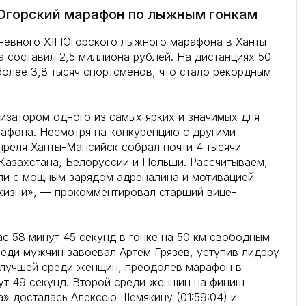
Югорский марафон по лыжным гонкам
невного XII Югорского лыжного марафона в Ханты-
 составил 2,5 миллиона рублей. На дистанциях 50
 более 3,8 тысяч спортсменов, что стало рекордным
изатором одного из самых ярких и значимых для
афона. Несмотря на конкуренцию с другими
апреля Ханты-Мансийск собрал почти 4 тысячи
 Казахстана, Белоруссии и Польши. Рассчитываем,
или с мощным зарядом адреналина и мотивацией
жизни», — прокомментировал старший вице-
с 58 минут 45 секунд в гонке на 50 км свободным
реди мужчин завоевал Артем Грязев, уступив лидеру
а лучшей среди женщин, преодолев марафон в
нут 49 секунд. Второй среди женщин на финиш
а» досталась Алексею Шемякину (01:59:04) и