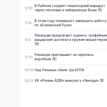
В Рыбном создают пешеходный маршрут
12:36
через лесопарк и набережную Вожи
В этом году планируют завершить работу
11:54
по «Есенинской Руси»
Рязанцам предлагают оценить трофейные
рыцарские доспехи и оружие мушкетёров
11:14
Рязанцев приглашают на перепись
10:36
воробьёв
Над Рязанью сбили три БПЛА
09:56
ХК «Рязань-ВДВ» выиграл у «Звезды»
09:26