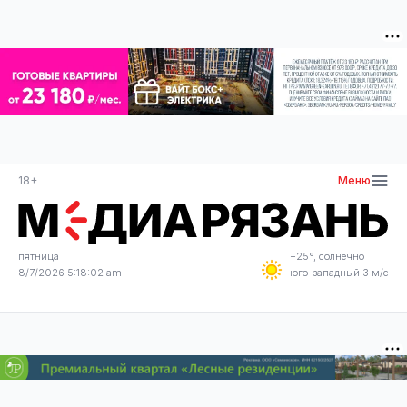
18+
Меню
пятница
+25°, солнечно
8/7/2026 5:18:02 am
юго-западный 3 м/с