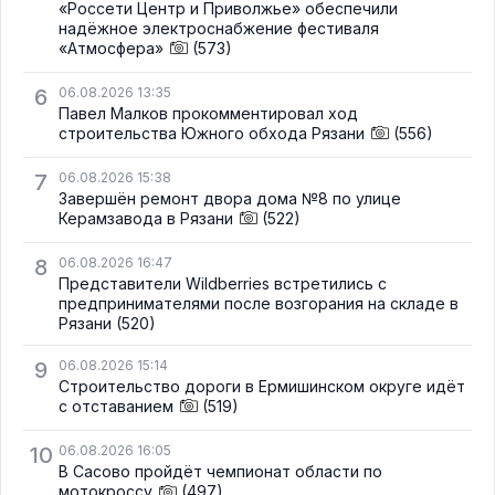
«Россети Центр и Приволжье» обеспечили
надёжное электроснабжение фестиваля
«Атмосфера»
(573)
6
06.08.2026 13:35
Павел Малков прокомментировал ход
строительства Южного обхода Рязани
(556)
7
06.08.2026 15:38
Завершён ремонт двора дома №8 по улице
Керамзавода в Рязани
(522)
8
06.08.2026 16:47
Представители Wildberries встретились с
предпринимателями после возгорания на складе в
Рязани
(520)
9
06.08.2026 15:14
Строительство дороги в Ермишинском округе идёт
с отставанием
(519)
10
06.08.2026 16:05
В Сасово пройдёт чемпионат области по
мотокроссу
(497)