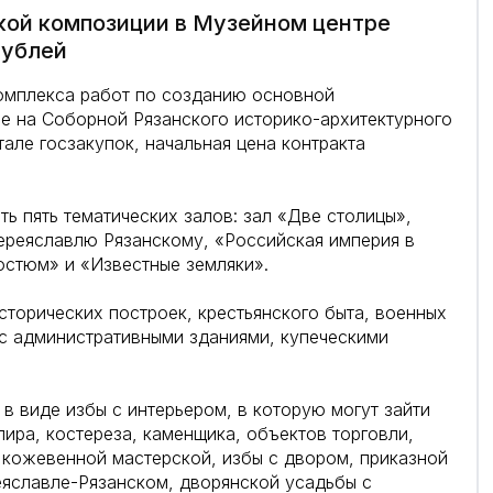
кой композиции в Музейном центре
рублей
комплекса работ по созданию основной
е на Соборной Рязанского историко-архитектурного
але госзакупок, начальная цена контракта
ь пять тематических залов: зал «Две столицы»,
ереяславлю Рязанскому, «Российская империя в
костюм» и «Известные земляки».
сторических построек, крестьянского быта, военных
 с административными зданиями, купеческими
 в виде избы с интерьером, в которую могут зайти
ира, костереза, каменщика, объектов торговли,
 кожевенной мастерской, избы с двором, приказной
еяславле-Рязанском, дворянской усадьбы с