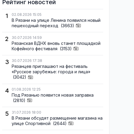
Рейтинг новостей
1
02.08.2026 15:05
В Рязани на улице Ленина появился новый
пешеходный переход
(3663)
2
30.07.2026 14:59
Рязанская ВДНХ вновь станет площадкой
Кофейного фестиваля
(3153)
3
30.07.2026 17:38
Рязанцев приглашают на фестиваль
«Русское зарубежье: города и лица»
(3042)
4
01.08.2026 12:25
Под Рязанью появится новая заправка
(2810)
5
31.07.2026 18:00
В Рязани обсудят размещение магазина на
улице Спортивной
(2644)