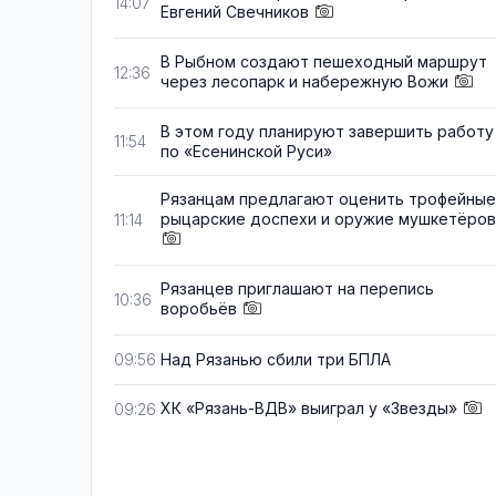
14:07
Евгений Свечников
В Рыбном создают пешеходный маршрут
12:36
через лесопарк и набережную Вожи
В этом году планируют завершить работу
11:54
по «Есенинской Руси»
Рязанцам предлагают оценить трофейные
рыцарские доспехи и оружие мушкетёров
11:14
Рязанцев приглашают на перепись
10:36
воробьёв
Над Рязанью сбили три БПЛА
09:56
ХК «Рязань-ВДВ» выиграл у «Звезды»
09:26