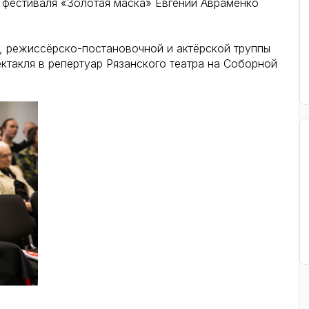
т фестиваля «Золотая маска» Евгений Авраменко
в, режиссёрско-постановочной и актёрской труппы
ктакля в репертуар Рязанского театра на Соборной