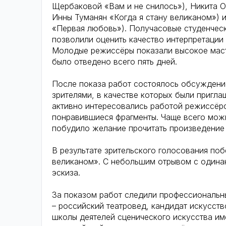
Щербаковой «Вам и не снилось»), Никита О
Инны Туманян «Когда я стану великаном») 
«Первая любовь»). Получасовые студенческ
позволили оценить качество интерпретации 
Молодые режиссёры показали высокое масте
было отведено всего пять дней.
После показа работ состоялось обсуждени
зрителями, в качестве которых были пригла
активно интересовались работой режиссёро
понравившиеся фрагменты. Чаще всего можн
побудило желание прочитать произведение 
В результате зрительского голосования поб
великаном». С небольшим отрывом с одина
эскиза.
За показом работ следили профессиональны
– российский театровед, кандидат искусст
школы деятелей сценического искусства им