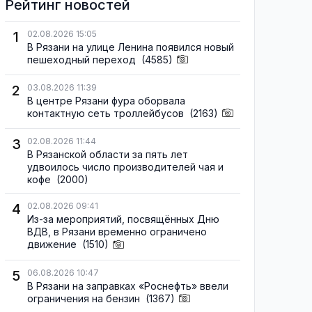
Рейтинг новостей
1
02.08.2026 15:05
В Рязани на улице Ленина появился новый
пешеходный переход
(4585)
2
03.08.2026 11:39
В центре Рязани фура оборвала
контактную сеть троллейбусов
(2163)
3
02.08.2026 11:44
В Рязанской области за пять лет
удвоилось число производителей чая и
кофе
(2000)
4
02.08.2026 09:41
Из-за мероприятий, посвящённых Дню
ВДВ, в Рязани временно ограничено
движение
(1510)
5
06.08.2026 10:47
В Рязани на заправках «Роснефть» ввели
ограничения на бензин
(1367)