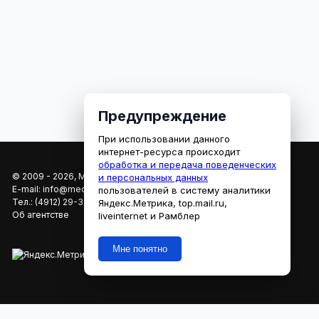
Предупреждение
При использовании данного
интернет-ресурса происходит
обработка и передача поведенческих
© 2009 - 2026, МЕДИАРЯЗАНЬ
и персональных данных
E-mail:
info@mediaryazan.ru
,
reklama@mediaryazan.ru
пользователей в систему аналитики
Тел.:
(4912) 29-33-66
Яндекс.Метрика, top.mail.ru,
Об агентстве
liveinternet и Рамблер
Мне понятно