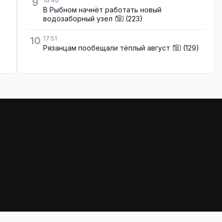
9
16:46
В Рыбном начнёт работать новый
водозаборный узел
(223)
10
17:51
Рязанцам пообещали тёплый август
(129)