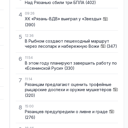
Над Рязанью сбили три БПЛА
(402)
4
09:26
ХК «Рязань-ВДВ» выиграл у «Звезды»
(390)
5
12:36
В Рыбном создают пешеходный маршрут
через лесопарк и набережную Вожи
(347)
6
11:54
В этом году планируют завершить работу по
«Есенинской Руси»
(330)
7
11:14
Рязанцам предлагают оценить трофейные
рыцарские доспехи и оружие мушкетёров
(320)
8
15:00
Рязанцев предупредили о ливне и граде
(276)