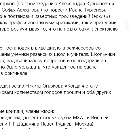
гарков (по произведению Александра Кузнецова и
и Софья Аржанова (по повести Ивана Тургенева
ие постановки известных произведений (эскизы)
как профессиональными критиками, так и зрителями.
рство, учитывая то, что на подготовку к спектаклю
е постановок в виде диалога режиссёров со
шены ученики рязанских школ и учителя. Школьники
в, задавали массу вопросов и благодарили за
о было услышать, что увиденное на сцене
в оригинале.
едил эскиз Никиты Огаркова «Когда я стану
ковым количеством голосов прошли и оба других
е критики, члены жюри:
воведения, доцент школы-студии МХАТ и Высшей
ени Г.Г.Дадамяна Павел Руднев (Москва)