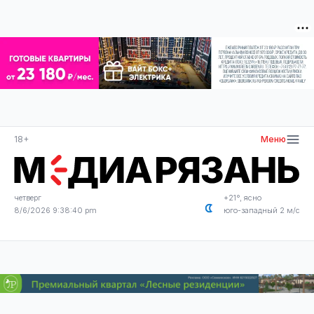
18+
Меню
четверг
+21°, ясно
8/6/2026 9:38:41 pm
юго-западный 2 м/с