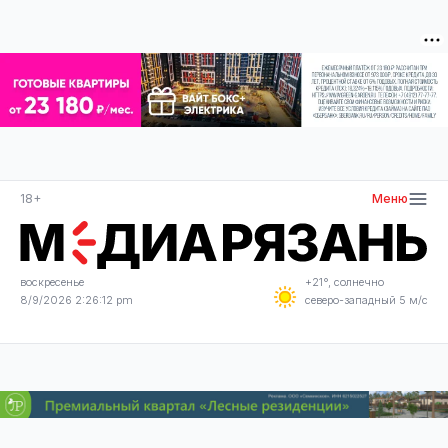
18+
Меню
воскресенье
+21°, солнечно
8/9/2026 2:26:12 pm
северо-западный 5 м/с