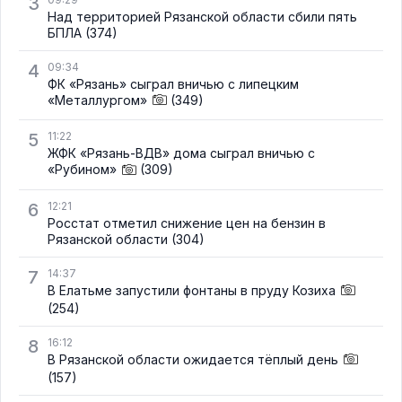
3
Над территорией Рязанской области сбили пять
БПЛА
(374)
4
09:34
ФК «Рязань» сыграл вничью с липецким
«Металлургом»
(349)
5
11:22
ЖФК «Рязань-ВДВ» дома сыграл вничью с
«Рубином»
(309)
6
12:21
Росстат отметил снижение цен на бензин в
Рязанской области
(304)
7
14:37
В Елатьме запустили фонтаны в пруду Козиха
(254)
8
16:12
В Рязанской области ожидается тёплый день
(157)