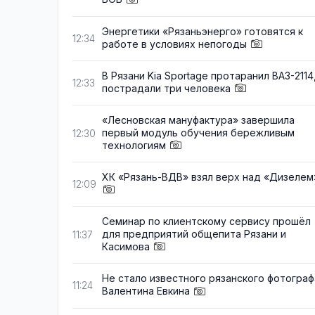
Энергетики «Рязаньэнерго» готовятся к
12:34
работе в условиях непогоды
В Рязани Kia Sportage протаранил ВАЗ-2114
12:33
пострадали три человека
«Лесновская мануфактура» завершила
первый модуль обучения бережливым
12:30
технологиям
ХК «Рязань-ВДВ» взял верх над «Дизелем
12:09
Семинар по клиентскому сервису прошёл
для предприятий общепита Рязани и
11:37
Касимова
Не стало известного рязанского фотограф
11:24
Валентина Евкина