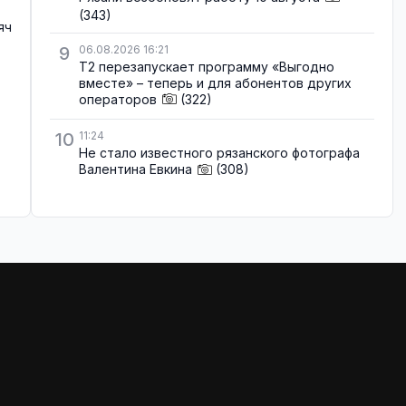
(343)
яч
9
06.08.2026 16:21
Т2 перезапускает программу «Выгодно
вместе» – теперь и для абонентов других
операторов
(322)
10
11:24
Не стало известного рязанского фотографа
Валентина Евкина
(308)