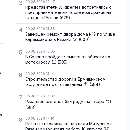
3
06.08.2026 16:47
Представители Wildberries встретились с
предпринимателями после возгорания на
складе в Рязани
(626)
4
06.08.2026 15:38
,
Завершён ремонт двора дома №8 по улице
Керамзавода в Рязани
(600)
5
06.08.2026 16:05
В Сасово пройдёт чемпионат области по
мотокроссу
(595)
»
6
06.08.2026 15:14
Строительство дороги в Ермишинском
округе идёт с отставанием
(584)
7
06.08.2026 17:33
Рязанцев ожидает 35-градусная жара
(583)
а
8
06.08.2026 17:10
Платные парковки на площади Мичурина в
Рязани возобновят работу 10 августа