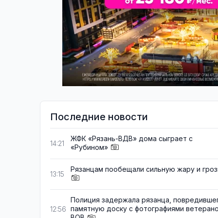
Последние новости
ЖФК «Рязань-ВДВ» дома сыграет с
14:21
«Рубином»
Рязанцам пообещали сильную жару и гро
13:15
Полиция задержала рязанца, повредивше
памятную доску с фотографиями ветеран
12:56
ВОВ