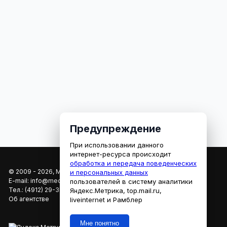
Предупреждение
При использовании данного
интернет-ресурса происходит
обработка и передача поведенческих
© 2009 - 2026, МЕДИАРЯЗАНЬ
и персональных данных
E-mail:
info@mediaryazan.ru
,
reklama@mediaryazan.ru
пользователей в систему аналитики
Тел.:
(4912) 29-33-66
Яндекс.Метрика, top.mail.ru,
Об агентстве
liveinternet и Рамблер
Мне понятно