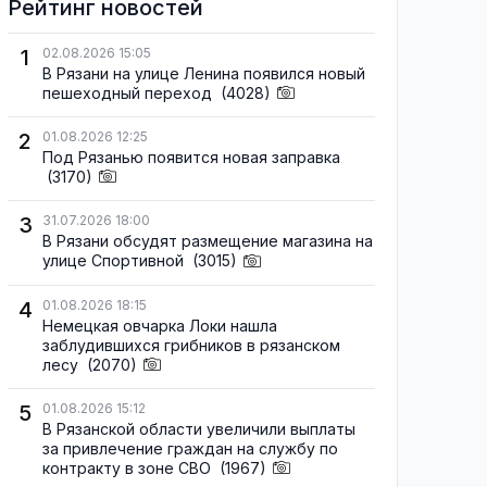
Рейтинг новостей
1
02.08.2026 15:05
В Рязани на улице Ленина появился новый
пешеходный переход
(4028)
2
01.08.2026 12:25
Под Рязанью появится новая заправка
(3170)
3
31.07.2026 18:00
В Рязани обсудят размещение магазина на
улице Спортивной
(3015)
4
01.08.2026 18:15
Немецкая овчарка Локи нашла
заблудившихся грибников в рязанском
лесу
(2070)
5
01.08.2026 15:12
В Рязанской области увеличили выплаты
за привлечение граждан на службу по
контракту в зоне СВО
(1967)