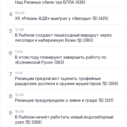
Над Рязанью сбили три БПЛА
(438)
4
09:26
ХК «Рязань-ВДВ» выиграл у «Звезды»
(425)
5
12:36
В Рыбном создают пешеходный маршрут через
лесопарк и набережную Вожи
(380)
6
11:54
В этом году планируют завершить работу по
«Есенинской Руси»
(363)
7
11:14
Рязанцам предлагают оценить трофейные
рыцарские доспехи и оружие мушкетёров
(356)
8
15:00
Рязанцев предупредили о ливне и граде
(321)
9
16:46
В Рыбном начнёт работать новый водозаборный
узел
(288)