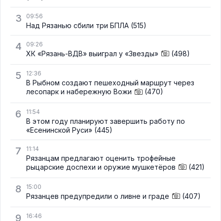
3
09:56
Над Рязанью сбили три БПЛА
(515)
4
09:26
ХК «Рязань-ВДВ» выиграл у «Звезды»
(498)
5
12:36
В Рыбном создают пешеходный маршрут через
лесопарк и набережную Вожи
(470)
6
11:54
В этом году планируют завершить работу по
«Есенинской Руси»
(445)
7
11:14
Рязанцам предлагают оценить трофейные
рыцарские доспехи и оружие мушкетёров
(421)
8
15:00
Рязанцев предупредили о ливне и граде
(407)
9
16:46