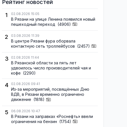
Рейтинг новостей
1
02.08.2026 15:05
В Рязани на улице Ленина появился новый
пешеходный переход
(4906)
2
03.08.2026 11:39
В центре Рязани фура оборвала
контактную сеть троллейбусов
(2457)
3
02.08.2026 11:44
В Рязанской области за пять лет
удвоилось число производителей чая и
кофе
(2290)
4
02.08.2026 09:41
Из-за мероприятий, посвящённых Дню
ВДВ, в Рязани временно ограничено
движение
(1818)
5
06.08.2026 10:47
В Рязани на заправках «Роснефть» ввели
ограничения на бензин
(1754)