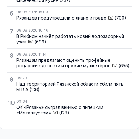
«Есенинской Руси»
(737)
6
08.08.2026 15:00
Рязанцев предупредили о ливне и граде
(700)
7
08.08.2026 16:46
В Рыбном начнёт работать новый водозаборный
узел
(699)
8
08.08.2026 11:14
Рязанцам предлагают оценить трофейные
рыцарские доспехи и оружие мушкетёров
(655)
9
09:29
Над территорией Рязанской области сбили пять
БПЛА
(136)
10
09:34
ФК «Рязань» сыграл вничью с липецким
«Металлургом»
(128)