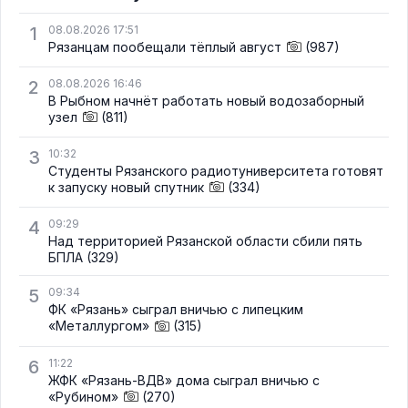
1
08.08.2026 17:51
Рязанцам пообещали тёплый август
(987)
2
08.08.2026 16:46
В Рыбном начнёт работать новый водозаборный
узел
(811)
3
10:32
Студенты Рязанского радиотуниверситета готовят
к запуску новый спутник
(334)
4
09:29
Над территорией Рязанской области сбили пять
БПЛА
(329)
5
09:34
ФК «Рязань» сыграл вничью с липецким
«Металлургом»
(315)
6
11:22
ЖФК «Рязань-ВДВ» дома сыграл вничью с
«Рубином»
(270)