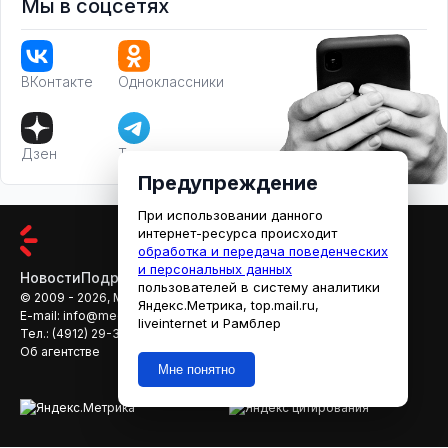
Мы в соцсетях
ВКонтакте
Одноклассники
Дзен
Телеграм
Предупреждение
При использовании данного
интернет-ресурса происходит
обработка и передача поведенческих
и персональных данных
Новости
Подробности
Афиша
Кино
пользователей в систему аналитики
© 2009 - 2026, МЕДИАРЯЗАНЬ
Яндекс.Метрика, top.mail.ru,
E-mail:
info@mediaryazan.ru
,
reklama@mediaryazan.ru
liveinternet и Рамблер
Тел.:
(4912) 29-33-66
Об агентстве
Мне понятно