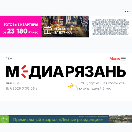
18+
Меню
пятница
+20°, переменная облачность
8/7/2026 3:08:06 am
юго-западный 2 м/с