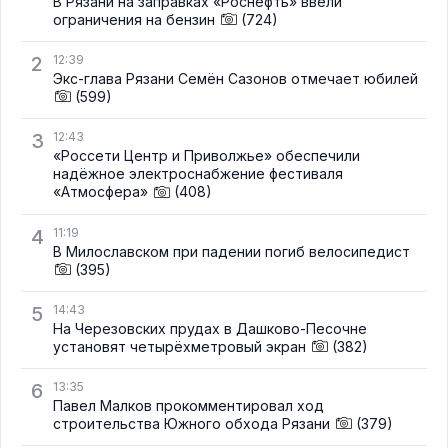
В Рязани на заправках «Роснефть» ввели
ограничения на бензин
(724)
2
12:39
Экс-глава Рязани Семён Сазонов отмечает юбилей
(599)
3
12:43
«Россети Центр и Приволжье» обеспечили
надёжное электроснабжение фестиваля
«Атмосфера»
(408)
4
11:19
В Милославском при падении погиб велосипедист
(395)
5
14:43
На Черезовских прудах в Дашково-Песочне
установят четырёхметровый экран
(382)
6
13:35
Павел Малков прокомментировал ход
строительства Южного обхода Рязани
(379)