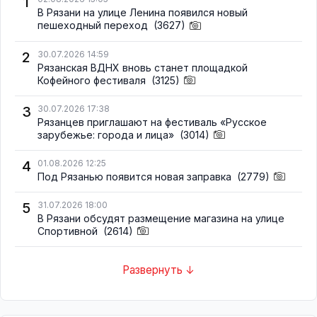
1
В Рязани на улице Ленина появился новый
пешеходный переход
(3627)
2
30.07.2026 14:59
Рязанская ВДНХ вновь станет площадкой
Кофейного фестиваля
(3125)
3
30.07.2026 17:38
Рязанцев приглашают на фестиваль «Русское
зарубежье: города и лица»
(3014)
4
01.08.2026 12:25
Под Рязанью появится новая заправка
(2779)
5
31.07.2026 18:00
В Рязани обсудят размещение магазина на улице
Спортивной
(2614)
Развернуть ↓