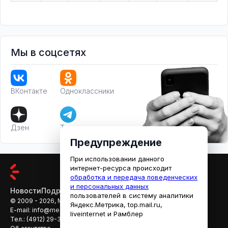
Мы в соцсетях
ВКонтакте
Одноклассники
Дзен
Телеграм
Предупреждение
При использовании данного
интернет-ресурса происходит
обработка и передача поведенческих
и персональных данных
Новости
Подробности
Афиша
Кино
пользователей в систему аналитики
© 2009 - 2026, МЕДИАРЯЗАНЬ
Яндекс.Метрика, top.mail.ru,
E-mail:
info@mediaryazan.ru
,
reklama@mediaryazan.ru
liveinternet и Рамблер
Тел.:
(4912) 29-33-66