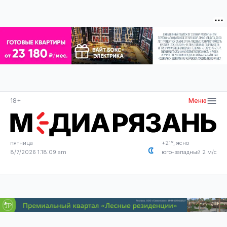
18+
Меню
пятница
+21°, ясно
8/7/2026 1:18:09 am
юго-западный 2 м/с