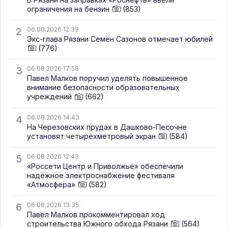
ограничения на бензин
(853)
2
06.08.2026 12:39
Экс-глава Рязани Семён Сазонов отмечает юбилей
(776)
3
06.08.2026 17:58
Павел Малков поручил уделять повышенное
внимание безопасности образовательных
учреждений
(662)
4
06.08.2026 14:43
На Черезовских прудах в Дашково-Песочне
установят четырёхметровый экран
(584)
5
06.08.2026 12:43
«Россети Центр и Приволжье» обеспечили
надёжное электроснабжение фестиваля
«Атмосфера»
(582)
6
06.08.2026 13:35
Павел Малков прокомментировал ход
строительства Южного обхода Рязани
(564)