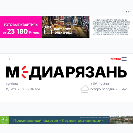
18+
Меню
суббота
+19°, туман
8/8/2026 1:55:06 am
северо-западный 3 м/с