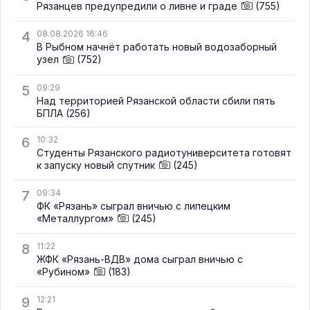
Рязанцев предупредили о ливне и граде
(755)
4
08.08.2026 16:46
В Рыбном начнёт работать новый водозаборный
узел
(752)
5
09:29
Над территорией Рязанской области сбили пять
БПЛА
(256)
6
10:32
Студенты Рязанского радиотуниверситета готовят
к запуску новый спутник
(245)
7
09:34
ФК «Рязань» сыграл вничью с липецким
«Металлургом»
(245)
8
11:22
ЖФК «Рязань-ВДВ» дома сыграл вничью с
«Рубином»
(183)
9
12:21