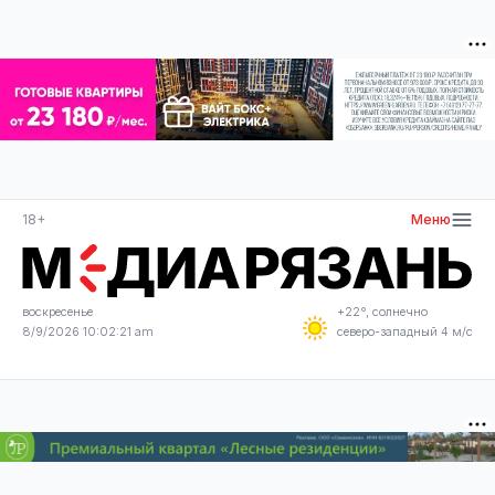
18+
Меню
воскресенье
+22°, солнечно
8/9/2026 10:02:21 am
северо-западный 4 м/с