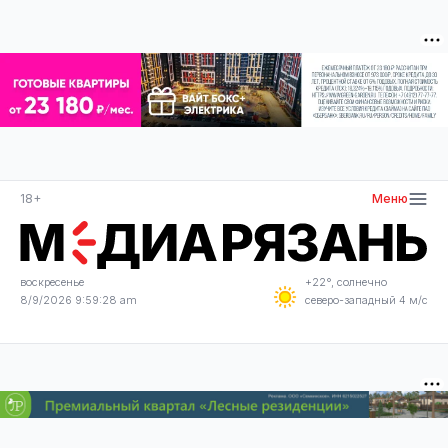
18+
Меню
воскресенье
+22°, солнечно
8/9/2026 9:59:28 am
северо-западный 4 м/с