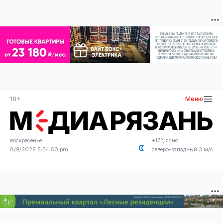
18+
Меню
воскресенье
+17°, ясно
8/9/2026 5:34:51 pm
северо-западный 3 м/с