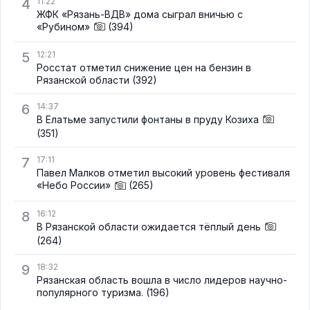
4
11:22
ЖФК «Рязань-ВДВ» дома сыграл вничью с
«Рубином»
(394)
5
12:21
Росстат отметил снижение цен на бензин в
Рязанской области
(392)
6
14:37
В Елатьме запустили фонтаны в пруду Козиха
(351)
7
17:11
Павел Малков отметил высокий уровень фестиваля
«Небо России»
(265)
8
16:12
В Рязанской области ожидается тёплый день
(264)
9
18:32
Рязанская область вошла в число лидеров научно-
популярного туризма.
(196)