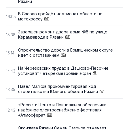
Рязани
В Сасово пройдёт чемпионат области по
16:05
мотокроссу
Завершён ремонт двора дома №8 по улице
15:38
Керамзавода в Рязани
Строительство дороги в Ермишинском округе
15:14
идёт с отставанием
На Черезовских прудах в Дашково-Песочне
14:43
установят четырёхметровый экран
Павел Малков прокомментировал ход
13:35
строительства Южного обхода Рязани
«Россети Центр и Приволжье» обеспечили
надёжное электроснабжение фестиваля
12:43
«Атмосфера»
Экс-глава Рязани Семён Сазонов отмечает