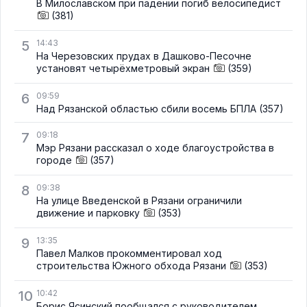
В Милославском при падении погиб велосипедист
(381)
5
14:43
На Черезовских прудах в Дашково-Песочне
установят четырёхметровый экран
(359)
6
09:59
Над Рязанской областью сбили восемь БПЛА
(357)
7
09:18
Мэр Рязани рассказал о ходе благоустройства в
городе
(357)
8
09:38
На улице Введенской в Рязани ограничили
движение и парковку
(353)
9
13:35
Павел Малков прокомментировал ход
строительства Южного обхода Рязани
(353)
10
10:42
Борис Ясинский пообщался с руководителем