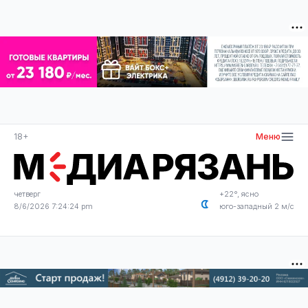
18+
Меню
четверг
+22°, ясно
8/6/2026 7:24:24 pm
юго-западный 2 м/с