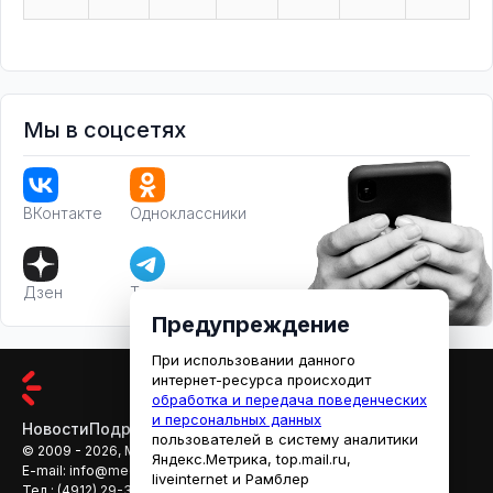
Мы в соцсетях
ВКонтакте
Одноклассники
Дзен
Телеграм
Предупреждение
При использовании данного
интернет-ресурса происходит
обработка и передача поведенческих
и персональных данных
Новости
Подробности
Афиша
Кино
пользователей в систему аналитики
© 2009 - 2026, МЕДИАРЯЗАНЬ
Яндекс.Метрика, top.mail.ru,
E-mail:
info@mediaryazan.ru
,
reklama@mediaryazan.ru
liveinternet и Рамблер
Тел.:
(4912) 29-33-66