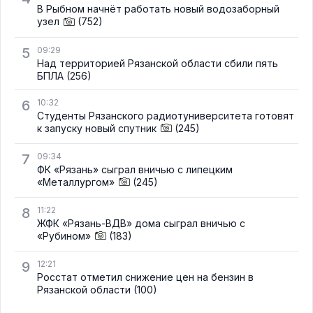
В Рыбном начнёт работать новый водозаборный
узел
(752)
5
09:29
Над территорией Рязанской области сбили пять
БПЛА
(256)
6
10:32
Студенты Рязанского радиотуниверситета готовят
к запуску новый спутник
(245)
7
09:34
ФК «Рязань» сыграл вничью с липецким
«Металлургом»
(245)
8
11:22
ЖФК «Рязань-ВДВ» дома сыграл вничью с
«Рубином»
(183)
9
12:21
Росстат отметил снижение цен на бензин в
Рязанской области
(100)