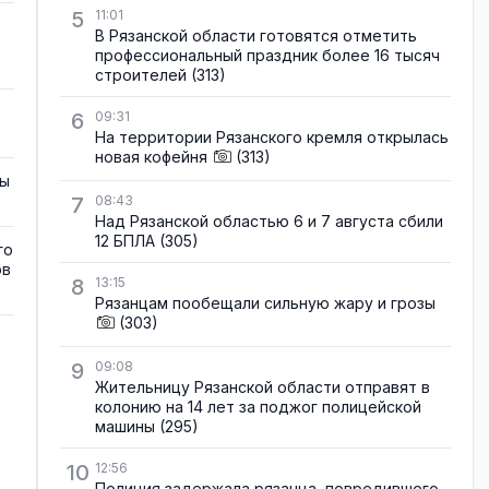
5
11:01
В Рязанской области готовятся отметить
профессиональный праздник более 16 тысяч
строителей
(313)
6
09:31
На территории Рязанского кремля открылась
новая кофейня
(313)
зы
7
08:43
Над Рязанской областью 6 и 7 августа сбили
12 БПЛА
(305)
го
ов
8
13:15
Рязанцам пообещали сильную жару и грозы
(303)
9
09:08
Жительницу Рязанской области отправят в
колонию на 14 лет за поджог полицейской
машины
(295)
10
12:56
Полиция задержала рязанца, повредившего