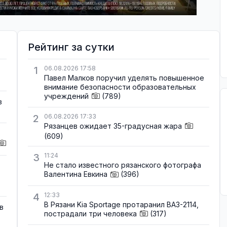
Рейтинг за сутки
1
06.08.2026 17:58
Павел Малков поручил уделять повышенное
внимание безопасности образовательных
учреждений
(789)
в
2
06.08.2026 17:33
Рязанцев ожидает 35-градусная жара
(609)
3
11:24
Не стало известного рязанского фотографа
Валентина Евкина
(396)
4
12:33
В Рязани Kia Sportage протаранил ВАЗ-2114,
в
пострадали три человека
(317)