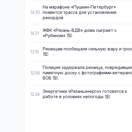
На марафоне «Пушкин–Петербург»
появится трасса для установления
14:30
рекордов
ЖФК «Рязань-ВДВ» дома сыграет с
14:21
«Рубином»
Рязанцам пообещали сильную жару и гро
13:15
Полиция задержала рязанца, повредивше
памятную доску с фотографиями ветеран
12:56
ВОВ
Энергетики «Рязаньэнерго» готовятся к
12:34
работе в условиях непогоды