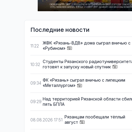
Последние новости
ЖФК «Рязань-ВДВ» дома сыграл вничью с
11:22
«Рубином»
Студенты Рязанского радиотуниверситет
10:32
готовят к запуску новый спутник
ФК «Рязань» сыграл вничью с липецким
09:34
«Металлургом»
Над территорией Рязанской области сбил
09:29
пять БПЛА
Рязанцам пообещали тёплый
08.08.2026 17:51
август