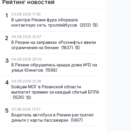
Рейтинг новостей
1
03.08.2026 11:39
В центре Рязани фура оборвала
контактную сеть троллейбусов
(2513)
2
06.08.2026 10:47
В Рязани на заправках «Роснефть» ввели
ограничения на бензин
(1837)
3
04.08.2026 20:02
В Рязани обрушилась крыша дома №12 на
улице Юннатов
(1568)
4
04.08.2026 12:36
Бойцам МОГ в Рязанской области
выплатят премию за каждый сбитый БПЛА
(1526)
5
02.08.2026 12:57
Водитель автобуса в Рязани растратил
деньги с карты пассажирки
(1497)