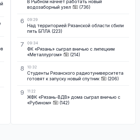
В Рыбном начнёт работать новый
ый
водозаборный узел
(736)
6
09:29
е
Над территорией Рязанской области сбили
пять БПЛА
(223)
7
09:34
ов
ФК «Рязань» сыграл вничью с липецким
«Металлургом»
(214)
8
10:32
Студенты Рязанского радиотуниверситета
готовят к запуску новый спутник
(206)
9
11:22
ЖФК «Рязань-ВДВ» дома сыграл вничью с
«Рубином»
(142)