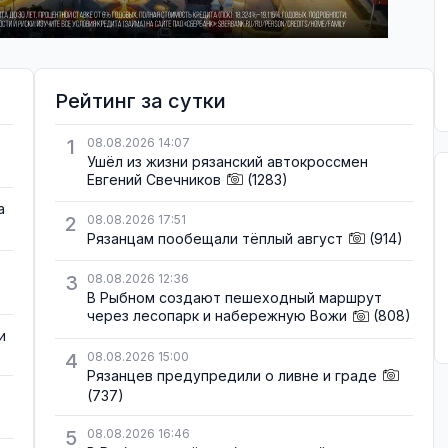
Рейтинг за сутки
1
08.08.2026 14:07
Ушёл из жизни рязанский автокроссмен
Евгений Свечников
(1283)
а
2
08.08.2026 17:51
Рязанцам пообещали тёплый август
(914)
3
08.08.2026 12:36
В Рыбном создают пешеходный маршрут
через лесопарк и набережную Вожи
(808)
и
4
08.08.2026 15:00
Рязанцев предупредили о ливне и граде
(737)
5
08.08.2026 16:46