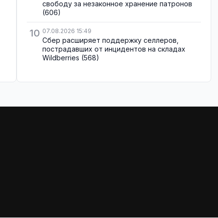
свободу за незаконное хранение патронов
(606)
10
07.08.2026 15:49
Сбер расширяет поддержку селлеров,
пострадавших от инцидентов на складах
Wildberries
(568)