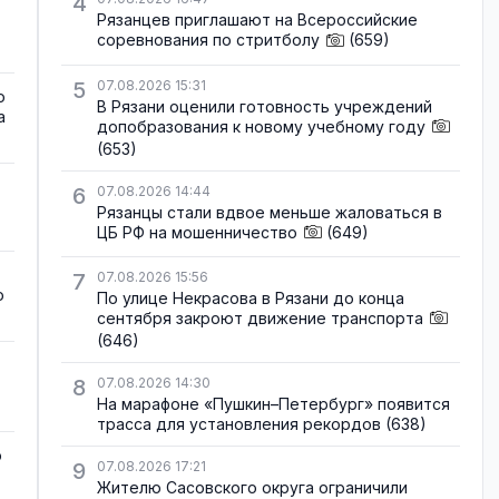
4
Рязанцев приглашают на Всероссийские
соревнования по стритболу
(659)
5
07.08.2026 15:31
о
В Рязани оценили готовность учреждений
а
допобразования к новому учебному году
(653)
6
07.08.2026 14:44
Рязанцы стали вдвое меньше жаловаться в
ЦБ РФ на мошенничество
(649)
7
07.08.2026 15:56
о
По улице Некрасова в Рязани до конца
сентября закроют движение транспорта
(646)
8
07.08.2026 14:30
На марафоне «Пушкин–Петербург» появится
трасса для установления рекордов
(638)
о
9
07.08.2026 17:21
Жителю Сасовского округа ограничили