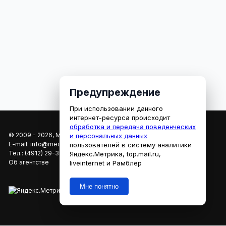
Предупреждение
При использовании данного
интернет-ресурса происходит
обработка и передача поведенческих
© 2009 - 2026, МЕДИАРЯЗАНЬ
и персональных данных
E-mail:
info@mediaryazan.ru
,
reklama@mediaryazan.ru
пользователей в систему аналитики
Тел.:
(4912) 29-33-66
Яндекс.Метрика, top.mail.ru,
Об агентстве
liveinternet и Рамблер
Мне понятно