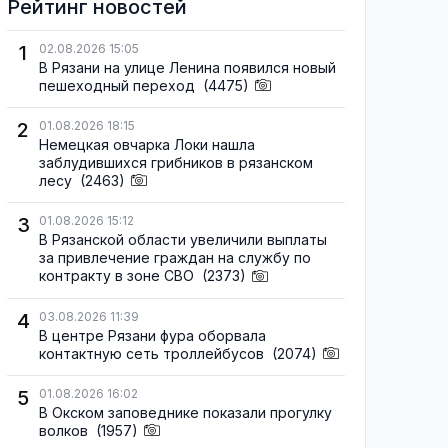
Рейтинг новостей
1
02.08.2026 15:05
В Рязани на улице Ленина появился новый
пешеходный переход
(4475)
2
01.08.2026 18:15
Немецкая овчарка Локи нашла
заблудившихся грибников в рязанском
лесу
(2463)
3
01.08.2026 15:12
В Рязанской области увеличили выплаты
за привлечение граждан на службу по
контракту в зоне СВО
(2373)
4
03.08.2026 11:39
В центре Рязани фура оборвала
контактную сеть троллейбусов
(2074)
5
01.08.2026 16:02
В Окском заповеднике показали прогулку
волков
(1957)