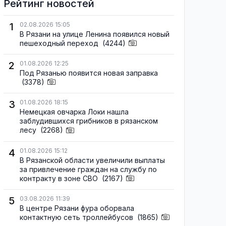
Рейтинг новостей
1
02.08.2026 15:05
В Рязани на улице Ленина появился новый
пешеходный переход
(4244)
2
01.08.2026 12:25
Под Рязанью появится новая заправка
(3378)
3
01.08.2026 18:15
Немецкая овчарка Локи нашла
заблудившихся грибников в рязанском
лесу
(2268)
4
01.08.2026 15:12
В Рязанской области увеличили выплаты
за привлечение граждан на службу по
контракту в зоне СВО
(2167)
5
03.08.2026 11:39
В центре Рязани фура оборвала
контактную сеть троллейбусов
(1865)