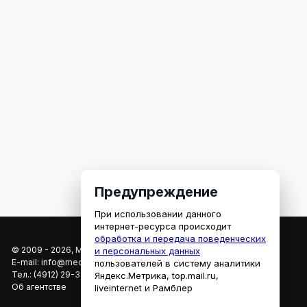
Предупреждение
При использовании данного
интернет-ресурса происходит
обработка и передача поведенческих
© 2009 - 2026, МЕДИАРЯЗАНЬ
и персональных данных
E-mail:
info@mediaryazan.ru
,
reklama@mediaryazan.ru
пользователей в систему аналитики
Тел.:
(4912) 29-33-66
Яндекс.Метрика, top.mail.ru,
Об агентстве
liveinternet и Рамблер