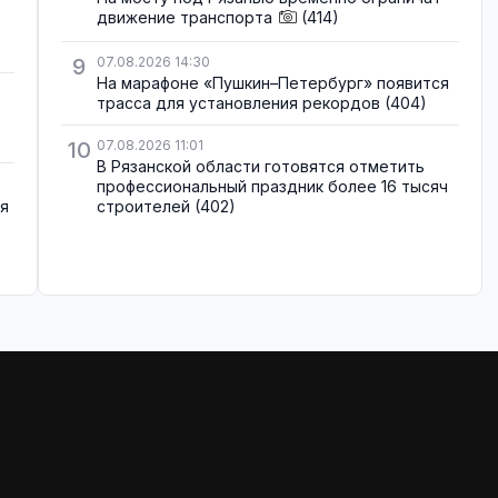
движение транспорта
(414)
9
07.08.2026 14:30
На марафоне «Пушкин–Петербург» появится
трасса для установления рекордов
(404)
10
07.08.2026 11:01
В Рязанской области готовятся отметить
профессиональный праздник более 16 тысяч
ля
строителей
(402)