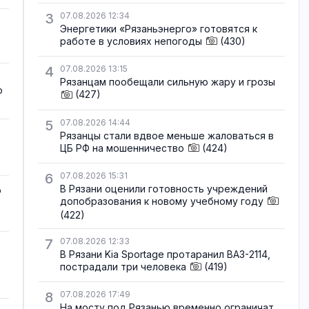
3
07.08.2026 12:34
Энергетики «Рязаньэнерго» готовятся к
работе в условиях непогоды
(430)
4
07.08.2026 13:15
Рязанцам пообещали сильную жару и грозы
о
(427)
5
07.08.2026 14:44
Рязанцы стали вдвое меньше жаловаться в
ЦБ РФ на мошенничество
(424)
6
07.08.2026 15:31
В Рязани оценили готовность учреждений
о
допобразования к новому учебному году
(422)
7
07.08.2026 12:33
В Рязани Kia Sportage протаранил ВАЗ-2114,
пострадали три человека
(419)
8
07.08.2026 17:49
На мосту под Рязанью временно ограничат