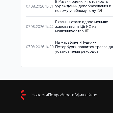
В Рязани оценили готовность
учреждений допобразования к
07.08.2026 15:31
новому учебному году
Рязанцы стали вдвое меньше
жаловаться в ЦБ РФ на
07.08.2026 14:44
мошенничество
На марафоне «Пушкин–
Петербург» появится трасса д
07.08.2026 14:30
установления рекордов
Новости
Подробности
Афиша
Кино