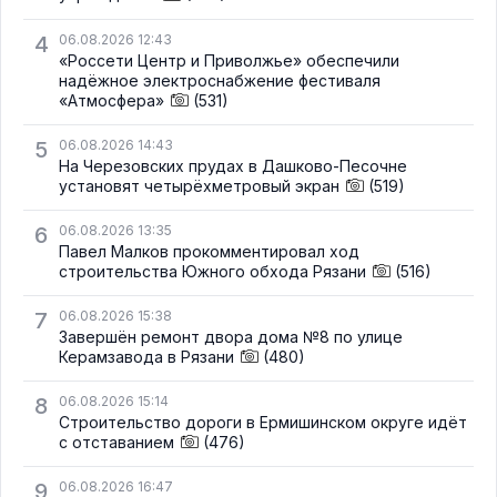
4
06.08.2026 12:43
«Россети Центр и Приволжье» обеспечили
надёжное электроснабжение фестиваля
«Атмосфера»
(531)
5
06.08.2026 14:43
На Черезовских прудах в Дашково-Песочне
установят четырёхметровый экран
(519)
6
06.08.2026 13:35
Павел Малков прокомментировал ход
строительства Южного обхода Рязани
(516)
7
06.08.2026 15:38
Завершён ремонт двора дома №8 по улице
Керамзавода в Рязани
(480)
8
06.08.2026 15:14
Строительство дороги в Ермишинском округе идёт
с отставанием
(476)
9
06.08.2026 16:47