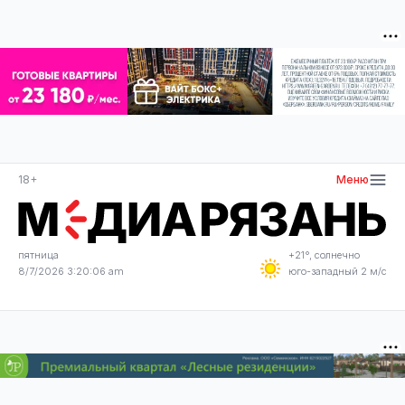
18+
Меню
пятница
+21°, солнечно
8/7/2026 3:20:06 am
юго-западный 2 м/с