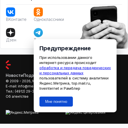
ВКонтакте
Одноклассники
Дзен
Телеграм
Предупреждение
При использовании данного
интернет-ресурса происходит
обработка и передача поведенческих
и персональных данных
Новости
Подробности
Афиша
Кино
пользователей в систему аналитики
© 2009 - 2026, МЕДИАРЯЗАНЬ
Яндекс.Метрика, top.mail.ru,
E-mail:
info@mediaryazan.ru
,
reklama@mediaryazan.ru
liveinternet и Рамблер
Тел.:
(4912) 29-33-66
Об агентстве
Мне понятно