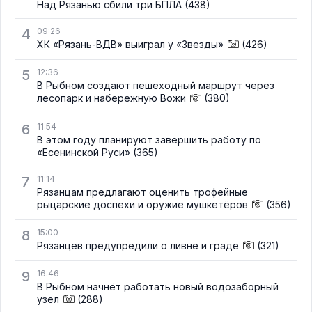
Над Рязанью сбили три БПЛА
(438)
4
09:26
ХК «Рязань-ВДВ» выиграл у «Звезды»
(426)
5
12:36
В Рыбном создают пешеходный маршрут через
лесопарк и набережную Вожи
(380)
6
11:54
В этом году планируют завершить работу по
«Есенинской Руси»
(365)
7
11:14
Рязанцам предлагают оценить трофейные
рыцарские доспехи и оружие мушкетёров
(356)
8
15:00
Рязанцев предупредили о ливне и граде
(321)
9
16:46
В Рыбном начнёт работать новый водозаборный
узел
(288)