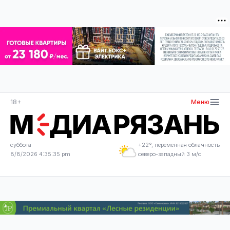
18+
Меню
суббота
+22°, переменная облачность
8/8/2026 4:35:35 pm
северо-западный 3 м/с