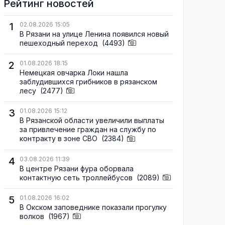
Рейтинг новостей
1
02.08.2026 15:05
В Рязани на улице Ленина появился новый
пешеходный переход
(4493)
2
01.08.2026 18:15
Немецкая овчарка Локи нашла
заблудившихся грибников в рязанском
лесу
(2477)
3
01.08.2026 15:12
В Рязанской области увеличили выплаты
за привлечение граждан на службу по
контракту в зоне СВО
(2384)
4
03.08.2026 11:39
В центре Рязани фура оборвала
контактную сеть троллейбусов
(2089)
5
01.08.2026 16:02
В Окском заповеднике показали прогулку
волков
(1967)