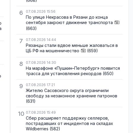
(668)
6
07.08.2026 15:56
По улице Некрасова в Рязани до конца
сентября закроют движение транспорта
о
а
(663)
7
07.08.2026 14:44
Рязанцы стали вдвое меньше жаловаться в
ЦБ РФ на мошенничество
(659)
8
07.08.2026 14:30
На марафоне «Пушкин–Петербург» появится
трасса для установления рекордов
(650)
о
9
07.08.2026 17:21
Жителю Сасовского округа ограничили
свободу за незаконное хранение патронов
(631)
10
07.08.2026 15:49
Сбер расширяет поддержку селлеров,
пострадавших от инцидентов на складах
Wildberries
(582)