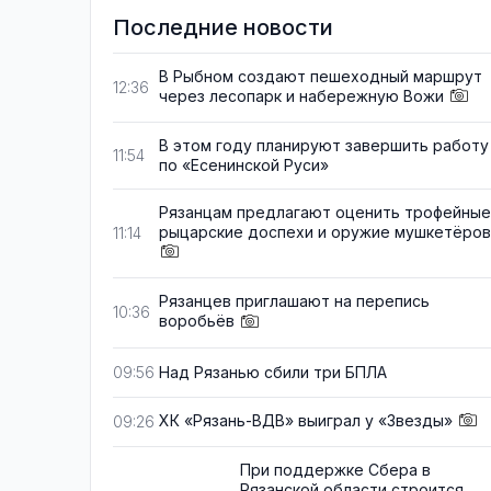
Последние новости
В Рыбном создают пешеходный маршрут
12:36
через лесопарк и набережную Вожи
В этом году планируют завершить работу
11:54
по «Есенинской Руси»
Рязанцам предлагают оценить трофейные
рыцарские доспехи и оружие мушкетёров
11:14
Рязанцев приглашают на перепись
10:36
воробьёв
Над Рязанью сбили три БПЛА
09:56
ХК «Рязань-ВДВ» выиграл у «Звезды»
09:26
При поддержке Сбера в
Рязанской области строится