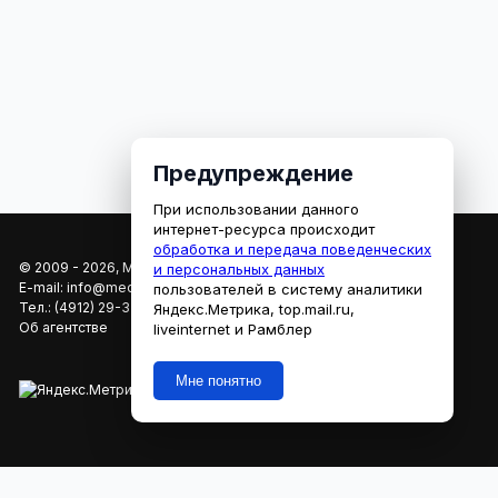
Предупреждение
При использовании данного
интернет-ресурса происходит
обработка и передача поведенческих
© 2009 - 2026, МЕДИАРЯЗАНЬ
и персональных данных
E-mail:
info@mediaryazan.ru
,
reklama@mediaryazan.ru
пользователей в систему аналитики
Тел.:
(4912) 29-33-66
Яндекс.Метрика, top.mail.ru,
Об агентстве
liveinternet и Рамблер
Мне понятно