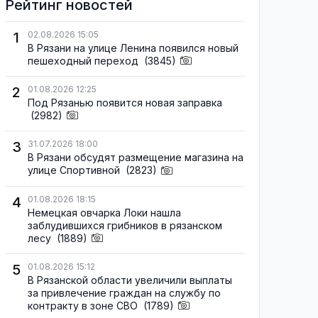
Рейтинг новостей
1
02.08.2026 15:05
В Рязани на улице Ленина появился новый
пешеходный переход
(3845)
2
01.08.2026 12:25
Под Рязанью появится новая заправка
(2982)
3
31.07.2026 18:00
В Рязани обсудят размещение магазина на
улице Спортивной
(2823)
4
01.08.2026 18:15
Немецкая овчарка Локи нашла
заблудившихся грибников в рязанском
лесу
(1889)
5
01.08.2026 15:12
В Рязанской области увеличили выплаты
за привлечение граждан на службу по
контракту в зоне СВО
(1789)