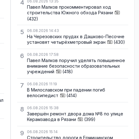
4
06.08.2026 13:35
Павел Малков прокомментировал ход
строительства Южного обхода Рязани
(432)
5
06.08.2026 14:43
На Черезовских прудах в Дашково-Песочне
установят четырёхметровый экран
(430)
6
06.08.2026 17:58
Павел Малков поручил уделять повышенное
внимание безопасности образовательных
учреждений
(418)
7
06.08.2026 11:19
В Милославском при падении погиб
велосипедист
(414)
ал
8
06.08.2026 15:38
Завершён ремонт двора дома №8 по улице
Керамзавода в Рязани
(399)
9
06.08.2026 15:14
Строительство дороги в Ермишинском