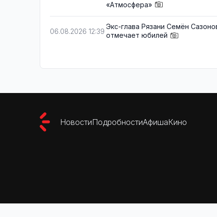
«Атмосфера»
Экс-глава Рязани Семён Сазоно
06.08.2026 12:39
отмечает юбилей
Новости
Подробности
Афиша
Кино