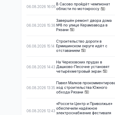
В Сасово пройдёт чемпионат
06.08.2026 16:05
области по мотокроссу
Завершён ремонт двора дома
№8 по улице Керамзавода в
06.08.2026 15:38
Рязани
Строительство дороги в
Ермишинском округе идёт с
06.08.2026 15:14
отставанием
На Черезовских прудах в
Дашково-Песочне установят
06.08.2026 14:43
четырёхметровый экран
Павел Малков прокомментиров
ход строительства Южного
06.08.2026 13:35
обхода Рязани
«Россети Центр и Приволжье»
обеспечили надёжное
06.08.2026 12:43
электроснабжение фестиваля