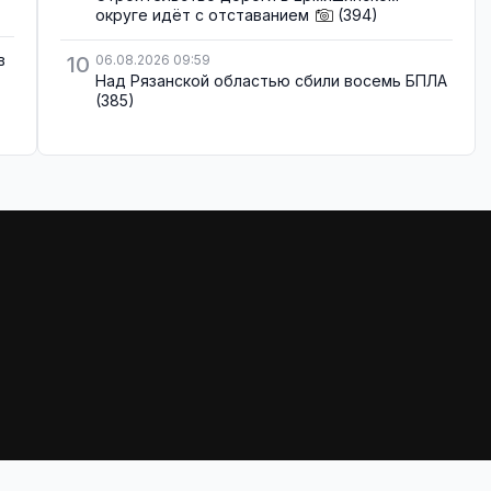
округе идёт с отставанием
(394)
в
10
06.08.2026 09:59
Над Рязанской областью сбили восемь БПЛА
(385)