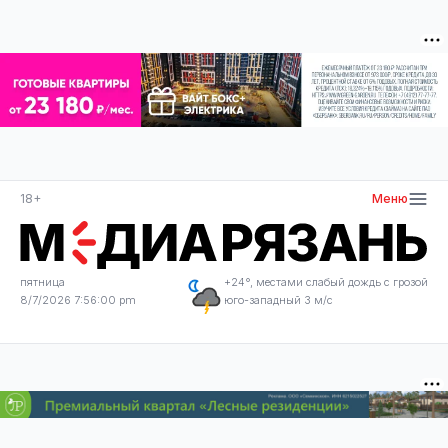
18+
Меню
пятница
+24°, местами слабый дождь с грозой
8/7/2026 7:56:00 pm
юго-западный 3 м/с