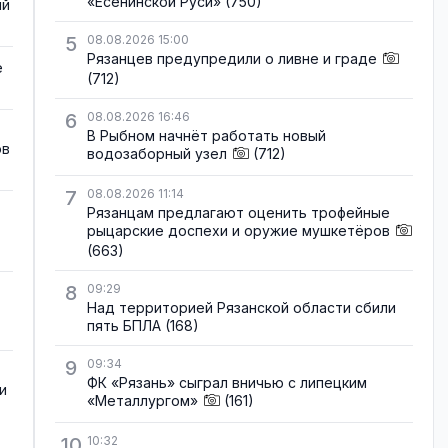
«Есенинской Руси»
(750)
ый
5
08.08.2026 15:00
Рязанцев предупредили о ливне и граде
е
(712)
6
08.08.2026 16:46
В Рыбном начнёт работать новый
ов
водозаборный узел
(712)
7
08.08.2026 11:14
Рязанцам предлагают оценить трофейные
рыцарские доспехи и оружие мушкетёров
(663)
8
09:29
Над территорией Рязанской области сбили
пять БПЛА
(168)
9
09:34
ФК «Рязань» сыграл вничью с липецким
и
«Металлургом»
(161)
10
10:32