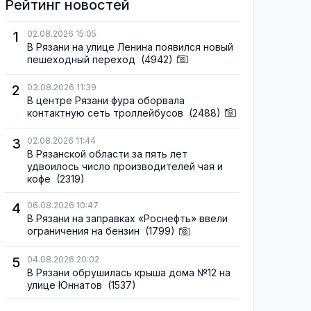
Рейтинг новостей
1
02.08.2026 15:05
В Рязани на улице Ленина появился новый
пешеходный переход
(4942)
2
03.08.2026 11:39
В центре Рязани фура оборвала
контактную сеть троллейбусов
(2488)
3
02.08.2026 11:44
В Рязанской области за пять лет
удвоилось число производителей чая и
кофе
(2319)
4
06.08.2026 10:47
В Рязани на заправках «Роснефть» ввели
ограничения на бензин
(1799)
5
04.08.2026 20:02
В Рязани обрушилась крыша дома №12 на
улице Юннатов
(1537)