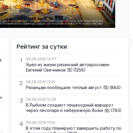
Рейтинг за сутки
1
08.08.2026 14:07
а
Ушёл из жизни рязанский автокроссмен
Евгений Свечников
(1256)
2
08.08.2026 17:51
Рязанцам пообещали тёплый август
(884)
и
3
08.08.2026 12:36
В Рыбном создают пешеходный маршрут
через лесопарк и набережную Вожи
(783)
4
08.08.2026 11:54
В этом году планируют завершить работу по