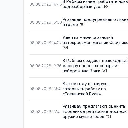
В Рыбном начнёт работать нов
08.08.2026 16:46
водозаборный узел
Рязанцев предупредили о ливн
08.08.2026 15:00
и граде
Ушёл из жизни рязанский
автокроссмен Евгений Свечник
08.08.2026 14:07
В Рыбном создают пешеходный
маршрут через лесопарк и
08.08.2026 12:36
набережную Вожи
В этом году планируют
завершить работу по
08.08.2026 11:54
«Есенинской Руси»
Рязанцам предлагают оценить
трофейные рыцарские доспехи 
08.08.2026 11:14
оружие мушкетёров