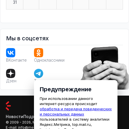
31
Мы в соцсетях
ВКонтакте
Одноклассники
Дзен
Телеграм
Предупреждение
При использовании данного
интернет-ресурса происходит
обработка и передача поведенческих
и персональных данных
Новости
Подробности
Афиша
Кино
пользователей в систему аналитики
© 2009 - 2026, МЕДИАРЯЗАНЬ
Яндекс.Метрика, top.mail.ru,
E-mail:
info@mediaryazan.ru
,
reklama@mediaryazan.ru