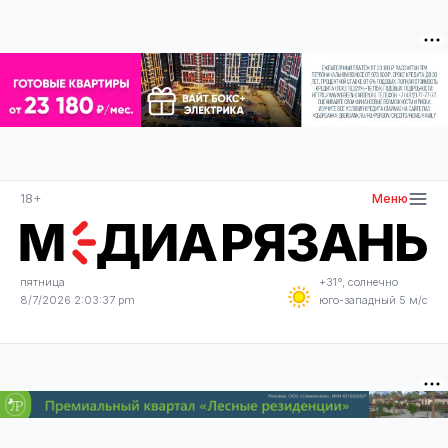
18+
Меню
пятница
+31°, солнечно
8/7/2026 2:03:37 pm
юго-западный 5 м/с