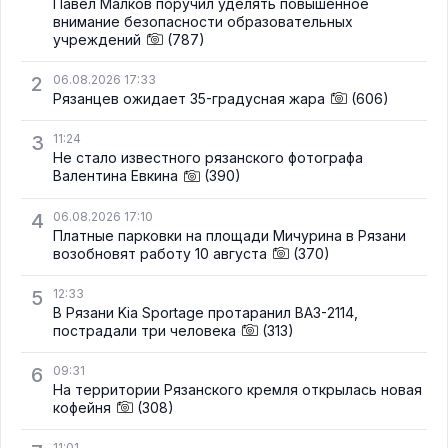
Павел Малков поручил уделять повышенное
внимание безопасности образовательных
учреждений
(787)
2
06.08.2026 17:33
Рязанцев ожидает 35-градусная жара
(606)
3
11:24
Не стало известного рязанского фотографа
Валентина Евкина
(390)
4
06.08.2026 17:10
Платные парковки на площади Мичурина в Рязани
возобновят работу 10 августа
(370)
5
12:33
В Рязани Kia Sportage протаранил ВАЗ-2114,
пострадали три человека
(313)
6
09:31
На территории Рязанского кремля открылась новая
кофейня
(308)
11:01