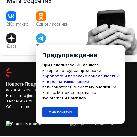
Мы в соцсетях
ВКонтакте
Одноклассники
Дзен
Телеграм
Предупреждение
При использовании данного
интернет-ресурса происходит
обработка и передача поведенческих
и персональных данных
Новости
Подробности
Афиша
Кино
пользователей в систему аналитики
© 2009 - 2026, МЕДИАРЯЗАНЬ
Яндекс.Метрика, top.mail.ru,
E-mail:
info@mediaryazan.ru
,
reklama@mediaryazan.ru
liveinternet и Рамблер
Тел.:
(4912) 29-33-66
Об агентстве
Мне понятно