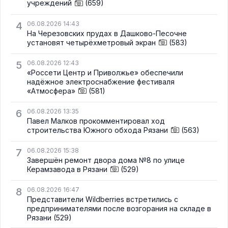
учреждений
(659)
4
06.08.2026 14:43
На Черезовских прудах в Дашково-Песочне
установят четырёхметровый экран
(583)
5
06.08.2026 12:43
«Россети Центр и Приволжье» обеспечили
надёжное электроснабжение фестиваля
«Атмосфера»
(581)
6
06.08.2026 13:35
Павел Малков прокомментировал ход
строительства Южного обхода Рязани
(563)
7
06.08.2026 15:38
Завершён ремонт двора дома №8 по улице
Керамзавода в Рязани
(529)
8
06.08.2026 16:47
Представители Wildberries встретились с
предпринимателями после возгорания на складе в
Рязани
(529)