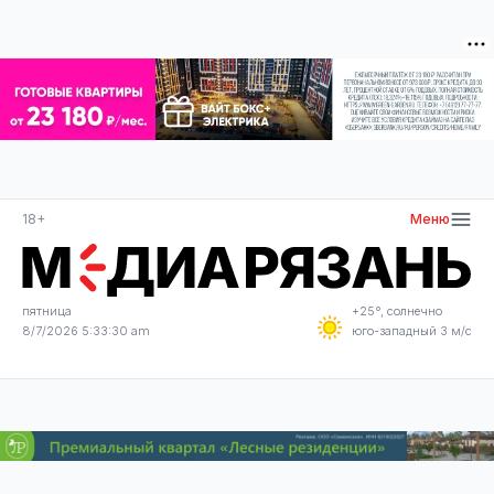
18+
Меню
пятница
+25°, солнечно
8/7/2026 5:33:30 am
юго-западный 3 м/с