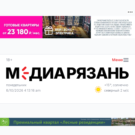
18+
Меню
понедельник
+15°, солнечно
8/10/2026 4:13:17 am
северный 2 м/с