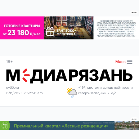
18+
Меню
суббота
+19°, местами дождь поблизости
8/8/2026 2:52:58 am
северо-западный 2 м/с