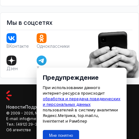
Мы в соцсетях
ВКонтакте
Одноклассники
Дзен
Телеграм
Предупреждение
При использовании данного
интернет-ресурса происходит
обработка и передача поведенческих
и персональных данных
Новости
Подробности
Афиша
Кино
пользователей в систему аналитики
© 2009 - 2026, МЕДИАРЯЗАНЬ
Яндекс.Метрика, top.mail.ru,
E-mail:
info@mediaryazan.ru
,
reklama@mediaryazan.ru
liveinternet и Рамблер
Тел.:
(4912) 29-33-66
Об агентстве
Мне понятно