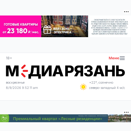
18+
Меню
воскресенье
+22°, солнечно
8/9/2026 9:52:12 am
северо-западный 4 м/с