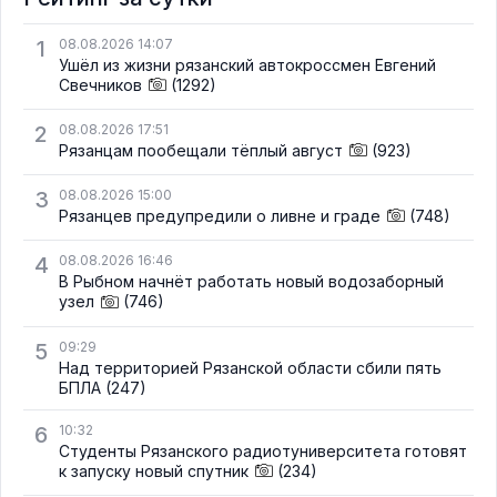
1
08.08.2026 14:07
Ушёл из жизни рязанский автокроссмен Евгений
Свечников
(1292)
2
08.08.2026 17:51
Рязанцам пообещали тёплый август
(923)
3
08.08.2026 15:00
Рязанцев предупредили о ливне и граде
(748)
4
08.08.2026 16:46
В Рыбном начнёт работать новый водозаборный
узел
(746)
5
09:29
Над территорией Рязанской области сбили пять
БПЛА
(247)
6
10:32
Студенты Рязанского радиотуниверситета готовят
к запуску новый спутник
(234)