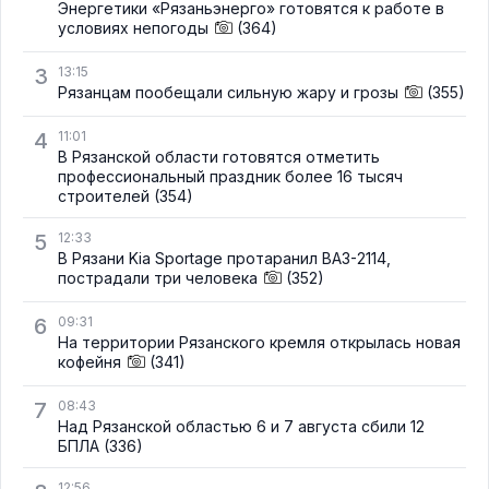
Энергетики «Рязаньэнерго» готовятся к работе в
условиях непогоды
(364)
3
13:15
Рязанцам пообещали сильную жару и грозы
(355)
4
11:01
В Рязанской области готовятся отметить
профессиональный праздник более 16 тысяч
строителей
(354)
5
12:33
В Рязани Kia Sportage протаранил ВАЗ-2114,
пострадали три человека
(352)
6
09:31
На территории Рязанского кремля открылась новая
кофейня
(341)
7
08:43
Над Рязанской областью 6 и 7 августа сбили 12
БПЛА
(336)
12:56