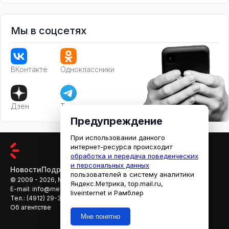
Мы в соцсетях
ВКонтакте
Одноклассники
Дзен
Телеграм
Предупреждение
При использовании данного
интернет-ресурса происходит
обработка и передача поведенческих
и персональных данных
Новости
Подробности
Афиша
Кино
пользователей в систему аналитики
© 2009 - 2026, МЕДИАРЯЗАНЬ
Яндекс.Метрика, top.mail.ru,
E-mail:
info@mediaryazan.ru
,
reklama@mediaryazan.ru
liveinternet и Рамблер
Тел.:
(4912) 29-33-66
Об агентстве
Мне понятно