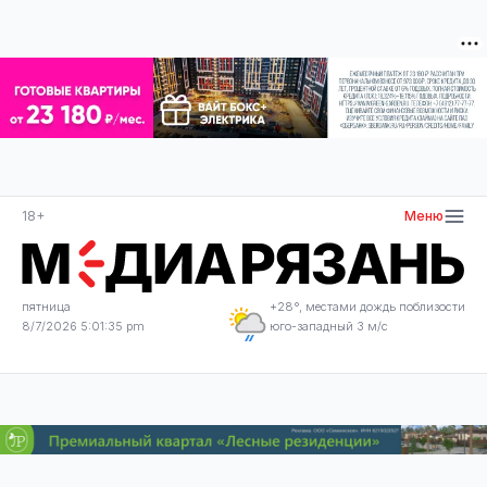
18+
Меню
пятница
+28°, местами дождь поблизости
8/7/2026 5:01:35 pm
юго-западный 3 м/с