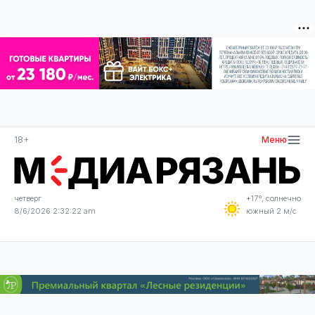
18+
Меню
четверг
+17°, солнечно
8/6/2026 2:32:23 am
южный 2 м/с