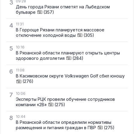
3
09:28
День города Рязани отметят на Лыбедском
бульваре
(357)
4
11:31
В Горроще Рязани планируется массовое
отключение холодной воды
(305)
5
10:16
В Рязанской области планируют открыть центры
здорового долголетия
(284)
6
11:08
В Касимовском округе Volkswagen Golf сбил юношу
(276)
7
10:06
Эксперты РЦК провели обучение сотрудников
компании «2В»
(275)
8
10:44
В Рязанской области определили нормативы
размещения и питания граждан в ПВР
(275)