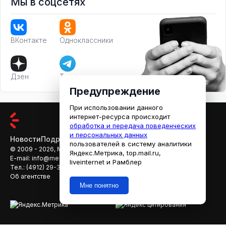
Мы в соцсетях
ВКонтакте
Одноклассники
Дзен
Телеграм
Предупреждение
При использовании данного
интернет-ресурса происходит
обработка и передача поведенческих
и персональных данных
Новости
Подробности
Афиша
Кино
пользователей в систему аналитики
© 2009 - 2026, МЕДИАРЯЗАНЬ
Яндекс.Метрика, top.mail.ru,
E-mail:
info@mediaryazan.ru
,
reklama@mediaryazan.ru
liveinternet и Рамблер
Тел.:
(4912) 29-33-66
Об агентстве
Мне понятно