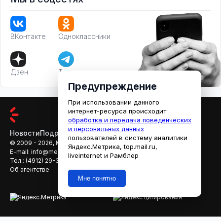
ВКонтакте
Одноклассники
Дзен
Телеграм
Предупреждение
При использовании данного
интернет-ресурса происходит
обработка и передача поведенческих
и персональных данных
Новости
Подробности
Афиша
Кино
пользователей в систему аналитики
© 2009 - 2026, МЕДИАРЯЗАНЬ
Яндекс.Метрика, top.mail.ru,
E-mail:
info@mediaryazan.ru
,
reklama@mediaryazan.ru
liveinternet и Рамблер
Тел.:
(4912) 29-33-66
Об агентстве
Мне понятно