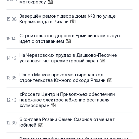
мотокроссу
Завершён ремонт двора дома №8 по улице
15:38
Керамзавода в Рязани
Строительство дороги в Ермишинском округе
15:14
идёт с отставанием
На Черезовских прудах в Дашково-Песочне
14:43
установят четырёхметровый экран
Павел Малков прокомментировал ход
13:35
строительства Южного обхода Рязани
«Россети Центр и Приволжье» обеспечили
надёжное электроснабжение фестиваля
12:43
«Атмосфера»
Экс-глава Рязани Семён Сазонов отмечает
12:39
юбилей