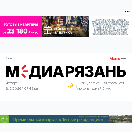
18+
Меню
четверг
+28°, переменная облачность
8/6/2026 1:07:47 pm
юго-западный 3 м/с