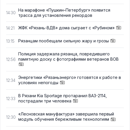
На марафоне «Пушкин–Петербург» появится
14:30
трасса для установления рекордов
ЖФК «Рязань-ВДВ» дома сыграет с «Рубином»
14:21
Рязанцам пообещали сильную жару и грозы
13:15
Полиция задержала рязанца, повредившего
памятную доску с фотографиями ветеранов ВОВ
12:56
Энергетики «Рязаньэнерго» готовятся к работе в
12:34
условиях непогоды
В Рязани Kia Sportage протаранил ВАЗ-2114,
12:33
пострадали три человека
«Лесновская мануфактура» завершила первый
12:30
модуль обучения бережливым технологиям