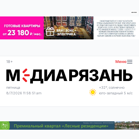
18+
Меню
пятница
+32°, солнечно
8/7/2026 11:58:51 am
юго-западный 5 м/с