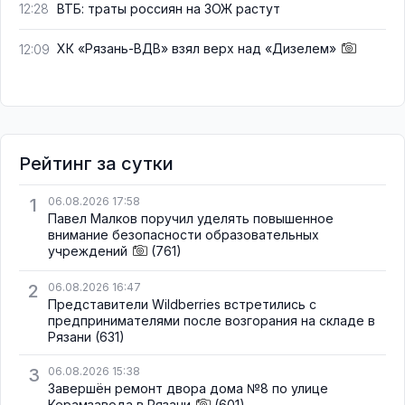
ВТБ: траты россиян на ЗОЖ растут
12:28
ХК «Рязань-ВДВ» взял верх над «Дизелем»
12:09
Рейтинг за сутки
1
06.08.2026 17:58
Павел Малков поручил уделять повышенное
внимание безопасности образовательных
учреждений
(761)
2
06.08.2026 16:47
Представители Wildberries встретились с
предпринимателями после возгорания на складе в
Рязани
(631)
3
06.08.2026 15:38
Завершён ремонт двора дома №8 по улице
Керамзавода в Рязани
(601)