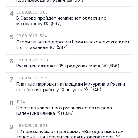
4
06.08.2026 16:05
В Сасово пройдёт чемпионат области по
мотокроссу
(597)
5
06.08.2026 15:14
Строительство дороги в Ермишинском округе идёт
с отставанием
(587)
6
06.08.2026 17:33
Рязанцев ожидает 35-градусная жара
(586)
7
06.08.2026 17:10
Платные парковки на площади Мичурина в Рязани
возобновят работу 10 августа
(346)
8
11:24
Не стало известного рязанского фотографа
Валентина Евкина
(328)
9
06.08.2026 16:21
Т2 перезапускает программу «Выгодно вместе» –
теперь и для абонентов других операторов